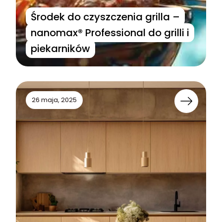
Środek do czyszczenia grilla –
nanomax® Professional do grilli i
piekarników
26 maja, 2025