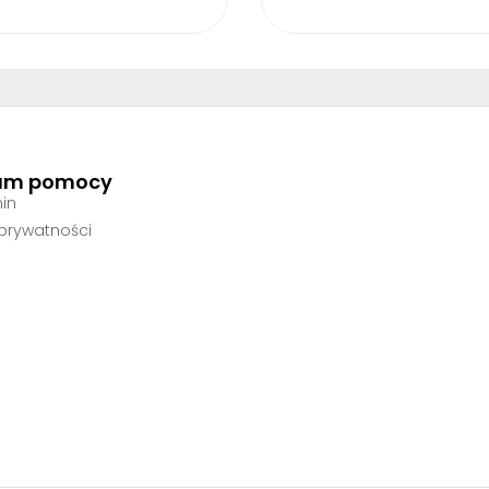
um pomocy
in
 prywatności