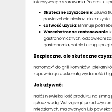
intensywnego szorowania. Po prostu spry
Skuteczne czyszczenie
: Usuwa tł
powierzchnie nieskazitelnie czyste 
Łatwość użycia
: Eliminuje potrz
Wszechstronne zastosowanie
: 
gastronomicznych, odpowiedni zar
gastronomia, hotele i usługi sprząt
Bezpieczne, ale skuteczne czys
nanomax® do grilli, kominków i piekarni
zapewniając doskonałą wydajność i hig
Jak używać:
Nałóż niewielką ilość produktu na zimną
spłucz wodą. Wstrząsnąć przed użyciem
miedzianych, malowanych lub powlekany