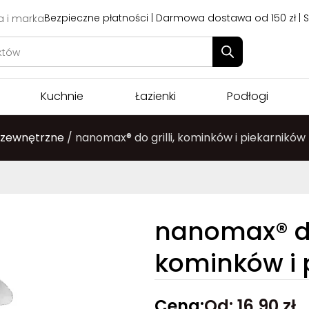
Bezpieczne płatności | Darmowa dostawa od 150 zł | 
a i marka
Kuchnie
Łazienki
Podłogi
 zewnętrzne
/ nanomax® do grilli, kominków i piekarników
nanomax® do 
kominków i 
Cena:
Od:
16,90
zł