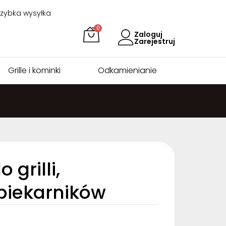
Szybka wysyłka
0
Zaloguj
Zarejestruj
Grille i kominki
Odkamienianie
grilli,
piekarników