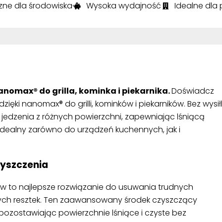
azne dla środowiska
Wysoka wydajność
Idealne dla
anomax® do grilla, kominka i piekarnika.
Doświadcz
ięki nanomax® do grilli, kominków i piekarników. Bez wysił
i jedzenia z różnych powierzchni, zapewniając lśniącą
Idealny zarówno do urządzeń kuchennych, jak i
yszczenia
ków to najlepsze rozwiązanie do usuwania trudnych
onych resztek. Ten zaawansowany środek czyszczący
pozostawiając powierzchnie lśniące i czyste bez