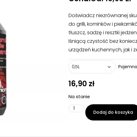
Doświadcz niezrównanej sku
do grilli, kominków i piekarn
tłuszcz, sadzę i resztki jedz
lśniącą czystość bez koniec
urządzeń kuchennych, jak i 
Pojemno
16,90
zł
Na stanie
Dodaj do koszyka