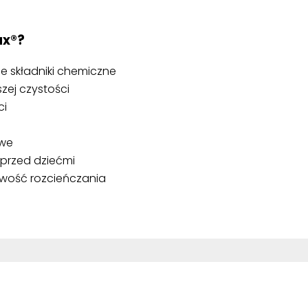
ax®?
ne składniki chemiczne
ej czystości
ci
owe
 przed dziećmi
iwość rozcieńczania