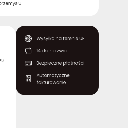
 przemysłu
Wysyłka na terenie UE
14 dni na zwrot
ku
Bezpieczne płatności
Automatyczne
fakturowanie